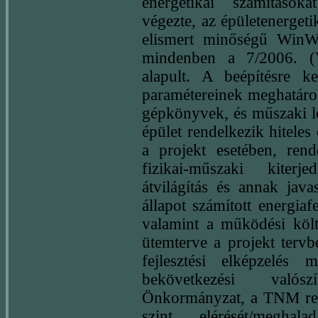
energetikai számítások
végezte, az épületenergetik
elismert minőségű WinWa
mindenben a 7/2006. (V
alapult. A beépítésre k
paramétereinek meghatároz
gépkönyvek, és műszaki leí
épület rendelkezik hiteles
a projekt esetében, rende
fizikai-műszaki kiterje
átvilágítás és annak javas
állapot számított energiaf
valamint a működési köl
ütemterve a projekt tervb
fejlesztési elképzelés m
bekövetkezési valós
Önkormányzat, a TNM rende
szint elérését/meghal