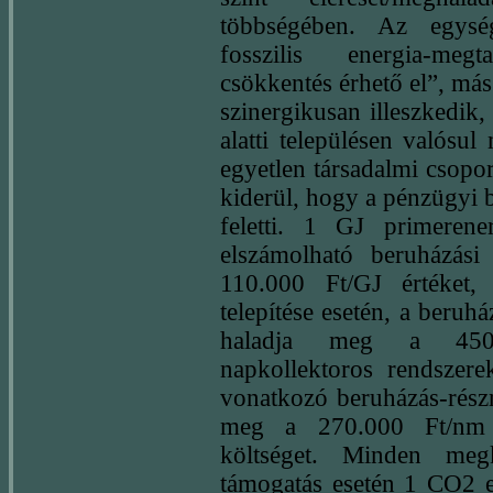
többségében. Az egysé
fosszilis energia-meg
csökkentés érhető el”, má
szinergikusan illeszkedik,
alatti településen valósu
egyetlen társadalmi csopo
kiderül, hogy a pénzügyi 
feletti. 1 GJ primerenerg
elszámolható beruházás
110.000 Ft/GJ értéket, 
telepítése esetén, a beruh
haladja meg a 450.00
napkollektoros rendszerek
vonatkozó beruházás-részr
meg a 270.000 Ft/nm n
költséget. Minden meg
támogatás esetén 1 CO2 e