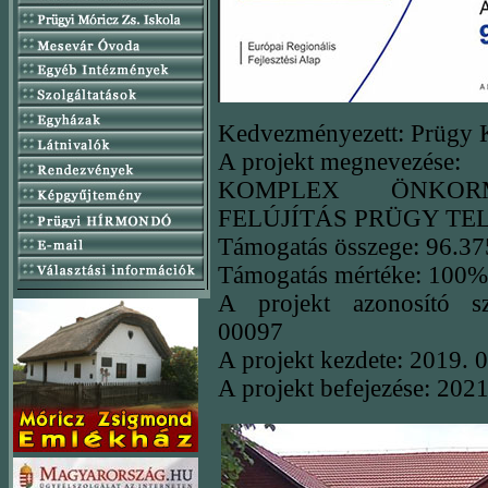
Kedvezményezett: Prügy
A projekt megnevezése:
KOMPLEX ÖNKORM
FELÚJÍTÁS PRÜGY TE
Támogatás összege: 96.37
Támogatás mértéke: 100%
A projekt azonosító s
00097
A projekt kezdete: 2019. 0
A projekt befejezése: 2021