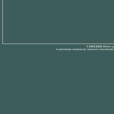
© 2003-2026
Minden jo
A weboldalak tartalmának, képeinek másodközlése