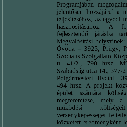
Programjában megfogalmaz
jelentősen hozzájárul a m
teljesítéséhez, az egyedi 
hasznosításához. A fe
fejlesztendő járásba ta
Megvalósítási helyszínek
Óvoda – 3925, Prügy, Pe
Szociális Szolgáltató Köz
u. 41/2., 790 hrsz. M
Szabadság utca 14., 377/2 
Polgármesteri Hivatal – 3
494 hrsz. A projekt közve
épület számára költsé
megteremtése, mely a
működési költségei
versenyképességét feltétl
közvetett eredményként le