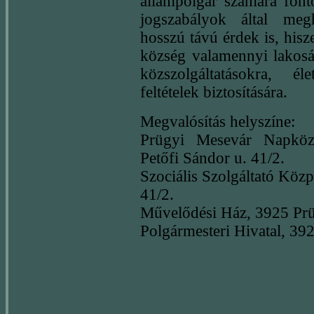
állampolgár számára font
jogszabályok által megh
hosszú távú érdek is, hisz
község valamennyi lakosá
közszolgáltatásokra, él
feltételek biztosítására.
Megvalósítás helyszíne:
Prügyi Mesevár Napköz
Petőfi Sándor u. 41/2.
Szociális Szolgáltató Köz
41/2.
Művelődési Ház, 3925 Prü
Polgármesteri Hivatal, 39