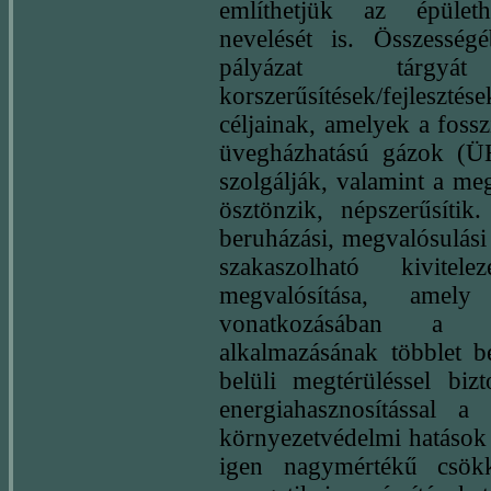
említhetjük az épületh
nevelését is. Összesség
pályázat tárgyá
korszerűsítések/fejleszté
céljainak, amelyek a foss
üvegházhatású gázok (ÜH
szolgálják, valamint a me
ösztönzik, népszerűsítik
beruházási, megvalósulási 
szakaszolható kivitel
megvalósítása, amely
vonatkozásában a kör
alkalmazásának többlet be
belüli megtérüléssel biz
energiahasznosítással a
környezetvédelmi hatások 
igen nagymértékű csök