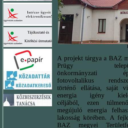
A projekt tárgya a BAZ m
Prügy települé
önkormányzati épü
fotovoltalikus rendsze
történő ellátása, saját v
energia igény kielég
céljából, ezen túlme
megújuló energia felhasz
lakosság körében. A fejle
BAZ megyei Területfej