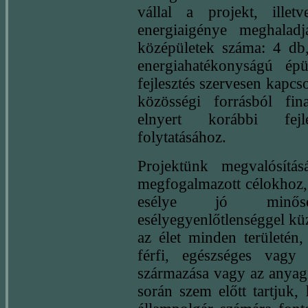
vállal a projekt, illetv
energiaigénye meghala
középületek száma: 4 db, 
energiahatékonyságú épü
fejlesztés szervesen kapc
közösségi forrásból fin
elnyert korábbi fejl
folytatásához.
Projektünk megvalósítá
megfogalmazott célokhoz,
esélye jó minőség
esélyegyenlőtlenséggel kü
az élet minden területén,
férfi, egészséges vagy
származása vagy az anyagi
során szem előtt tartjuk