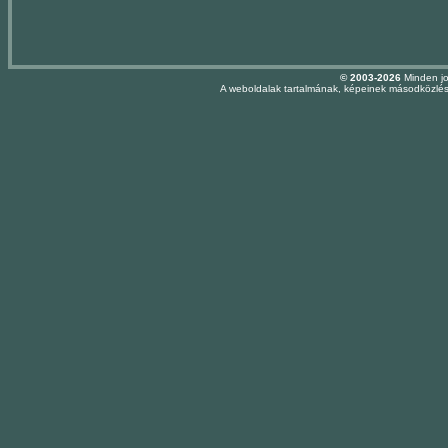
© 2003-2026
Minden jo
A weboldalak tartalmának, képeinek másodközlése