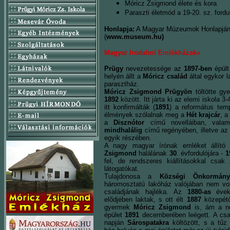
Móricz Zsigmond élete és kora
Paraszti életmód a 19-20. sz. fordu
Honlapja:
A Magyar Múzeumok Honlapján 
(
www.museum.hu)
Magyar Irodalmi Emlékházak»
Prügy
nevezetessége az
1897-ben
épült
helyén állt a
Móricz család
által egykor la
parasztház.
Móricz Zsigmond Prügyön
töltötte gy
1892
között. Itt járta ki az elemi iskola 3-
itt konfirmálták (
1891
) a református te
élmények szólalnak meg a
Hét krajcár
, 
a
Disznótor
című novelláiban, vala
mindhalálig
című regényében, illetve a
egyik részében.
A nagy magyar írónak emléket állító
Zsigmond
halálának
30
. évfordulójára -
1
fel, de rendszeres kiállításokkal csak
látogatókat.
Tulajdonosa a
Községi Önkormány
háromosztatú lakóház valójában nem vo
családjának hajléka. Az
1880-as
évek
elődjében laktak, s ott élt
1887
közepét
gyermek
Móricz Zsigmond
is, ám a n
épület
1891
decemberében leégett. A csa
napján
Sárospatakra
költözött, s a tűz