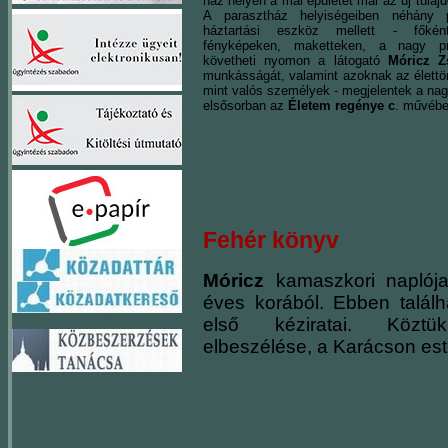
ház helyén a mai épületet már az új tulajd
A parasztház helyiségeiben néhány p
háztartási eszköz mellett - főkén
fényképeken, maketteken, a nagy pró
követheti nyomon a látogató
Móricz 
munkásságát, valamint azoknak az élettört
mint valós személyek - megjelentek a nag
elsősorban az
Életem regénye c
. művébe
Fehér könyv
Móricz
kamaszkori naplója
éves korából. Ebben találh
első kéziratai. Köztü
elbeszélése, a Karácson est