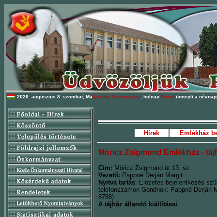
2026. augusztus 8. szombat, Ma
László, Eszmeralda
, holnap
Emőd
ünnepli a névnapj
Móricz Zsigmond Emlékház
Hírek
Emlékház b
Móricz Zsigmond Emlékház - táj
Cím:
Móricz Zsigmond út 13. sz.
Vezető:
Pappné Derján Margit
Nyitva tartás
: Előzetes bejelentkezés sz
telefonszámon Gondnok: Pappné Derján Ma
8788)
A tájház állandó kiállításai