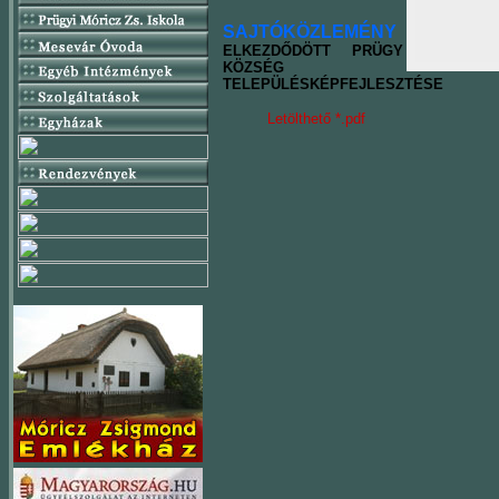
SAJTÓKÖZLEMÉNY
ELKEZDŐDÖTT PRÜGY
KÖZSÉG
TELEPÜLÉSKÉPFEJLESZTÉSE
Letölthető *.pdf