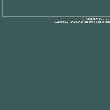
© 2003-2026
Minden jo
A weboldalak tartalmának, képeinek másodközlése