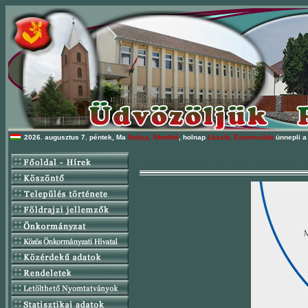
2026. augusztus 7. péntek, Ma
Ibolya, Afrodité
, holnap
László, Eszmeralda
ünnepli a
Rendezvény és Közösségi Há