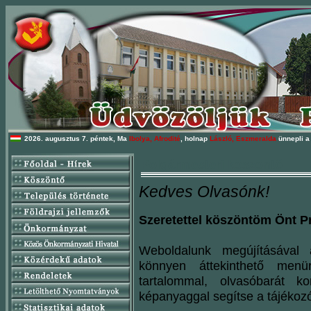
2026. augusztus 7. péntek, Ma
Ibolya, Afrodité
, holnap
László, Eszmeralda
ünnepli a
Polgármesteri köszöntő
Kedves Olvasónk!
Szeretettel köszöntöm Önt P
Weboldalunk megújításával 
könnyen áttekinthető menüre
tartalommal, olvasóbarát k
képanyaggal segítse a tájékoz