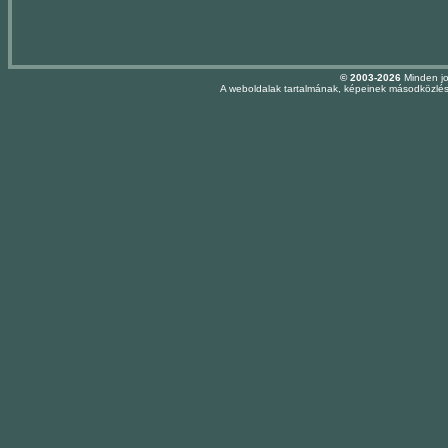
© 2003-2026
Minden jo
A weboldalak tartalmának, képeinek másodközlése