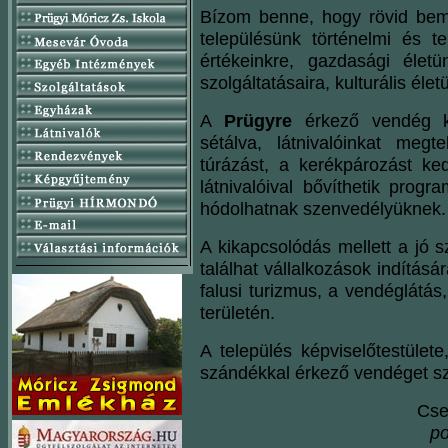
Bízom benne, hogy rövid bemu
településünk történelmi és te
értékeinkre, gazdasági életü
szolgáltatásaira, kulturális élet
A
Prügyre
érkező vendég ke
sétálva, látnivalóinkat megt
túrázást, a kerékpározást ke
látnivalóival bővíthetik prog
hódolhatnak szenvedélyüknek.
A kikapcsolódás mellett a jó 
találhat vállalkozások indítás
falusi turizmus, a vendéglátá
területén.
A település képviselőtestüle
szándékkal érkező vendéget sze
Cse
po