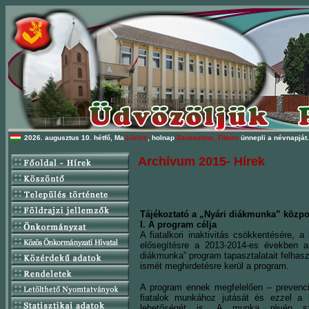
2026. augusztus 10. hétfő, Ma
Lörinc
, holnap
Zsuzsanna, Tiborc
ünnepli a névnapját.
Archívum 2015- Hírek
TÁJÉKOZTÓ A NYÁRI DIÁ
2015.június 24.
Tájékoztató a „Nyári diákmunka” közpo
I. A program célja
A fiatalkori inaktivitás csökkentésére,
elősegítésre a 2013-2014-es években a 
diákmunka” program tapasztalatait felhasz
ismét meghirdetésre kerül a program.
A program ennek megfelelően – prevenció
fiatalok munkához jutását és ezzel a 
lehetőségét is. A munka révén sze