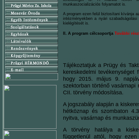
munkaszocializációs folyamatot is.
A program ezen felül biztosítani kívánja
intézményekben a nyári szabadságolási 
kielégítését is.
II. A program célcsoportja
További rész
TÁJÉKOZTATÁS KERESKE
2015. május 27.
Tájékoztatjuk a Prügy és Tak
kereskedelmi tevékenységet f
hogy 2015. május 9. napjáva
szektorban történő vasárnapi 
CII. törvény módosítása.
A jogszabály alapján a kiskere
hétköznap és szombaton 4.30
nyitva, vasárnap és munkaszün
A törvény hatálya a kisker
függetlenül attól, hogy ezen