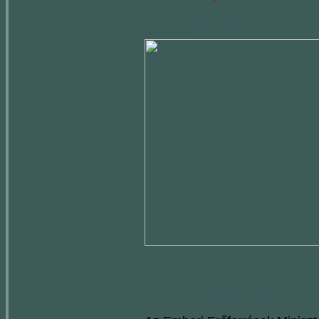
Húsvéti köszöntő
2015. április 3.
Pályázati Felhívás Intézmény
2015. március 18.