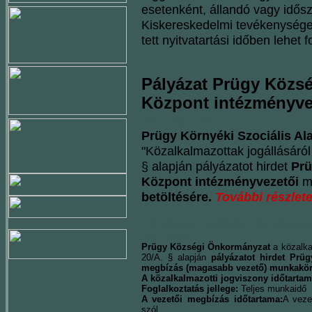
esetenként, állandó vagy idősz
Kiskereskedelmi tevékenységet
tett nyitvatartási időben lehet fo
Pályázat Prügy Közsé
Központ intézményve
2015. május 18.
Prügy Környéki Szociális Ala
"Közalkalmazottak jogállásáról 
§ alapján pályázatot hirdet
Prü
Központ intézményvezetői
me
betöltésére.
További részlet
Pályázati Felhívás Óvodavez
2015. május 18.
Prügy Községi Önkormányzat
a közalkal
20/A. § alapján
pályázatot hirdet Prü
megbízás (magasabb vezető) munkakör 
A közalkalmazotti jogviszony időtartam
Foglalkoztatás jellege:
Teljes munkaidő
A vezetői megbízás időtartama:
A veze
szól.