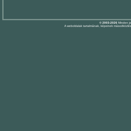
© 2003-2026
Minden jo
A weboldalak tartalmának, képeinek másodközlése