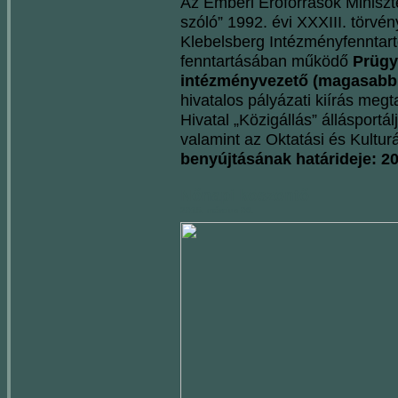
Az Emberi Erőforrások Miniszte
szóló” 1992. évi XXXIII. törvé
Klebelsberg Intézményfenntart
fenntartásában működő
Prügy
intézményvezető (magasabb v
hivatalos pályázati kiírás meg
Hivatal „Közigállás” állásportál
valamint az Oktatási és Kultur
benyújtásának határideje: 20
Nőnapi köszöntő
2015. március 06.