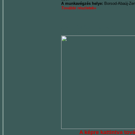
A munkavégzés helye:
Borsod-Abaúj-Zemp
További részletek»
SAJTÓKÖZLEMÉNY
2015.április 8.
A képre kattintva tov